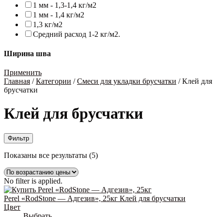
1 мм - 1,3-1,4 кг/м2
1 мм - 1,4 кг/м2
1,3 кг/м2
Средний расход 1-2 кг/м2.
Ширина шва
Применить
Главная
/
Категории
/
Смеси для укладки брусчатки
/
Клей для
брусчатки
Клей для брусчатки
Фильтр
Цены:
Показаны все результаты (5)
по
возрастанию
No filter is applied.
Perel «RodStone — Адгезив», 25кг Клей для брусчатки
Цвет
Выбрать