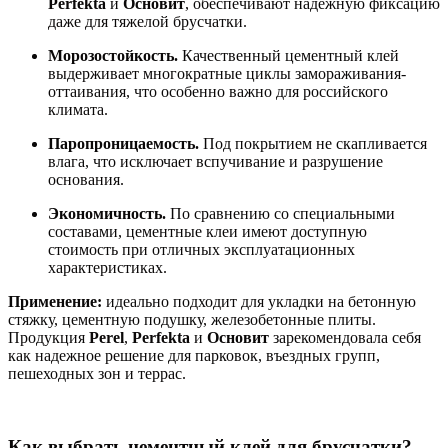
Perfekta
и
Основит
, обеспечивают надежную фиксацию
даже для тяжелой брусчатки.
Морозостойкость.
Качественный цементный клей
выдерживает многократные циклы замораживания-
оттаивания, что особенно важно для российского
климата.
Паропроницаемость.
Под покрытием не скапливается
влага, что исключает вспучивание и разрушение
основания.
Экономичность.
По сравнению со специальными
составами, цементные клеи имеют доступную
стоимость при отличных эксплуатационных
характеристиках.
Применение:
идеально подходит для укладки на бетонную
стяжку, цементную подушку, железобетонные плиты.
Продукция
Perel
,
Perfekta
и
Основит
зарекомендовала себя
как надежное решение для парковок, въездных групп,
пешеходных зон и террас.
Как выбрать цементный клей для брусчатки?