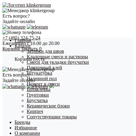
Есть вопрос?
Задайте онлайн
+7 (495) 324-75-24
Главная
Ежедневно с 10.00 до 20.00
Каталог
Корзина
Закрыть
0
Затирки для швов
Кладочные смеси и растворы
Корзина пуста
Смеси для укладки брусчатки
Плиточный клей
Штукатурка
Есть вопрос?
Наливной пол
Задайте онлайн
Цемент и смеси
Шпаклевка
Грунтовки
Брусчатка
Керамические блоки
Кирпич
Сопутствующие товары
Бренды
Избранное
О компании