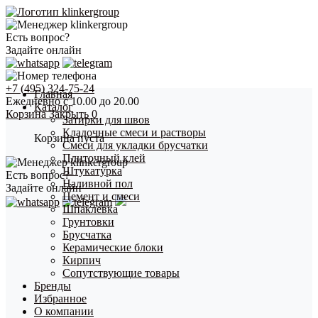
Есть вопрос?
Задайте онлайн
+7 (495) 324-75-24
Главная
Ежедневно с 10.00 до 20.00
Каталог
Корзина
Закрыть
0
Затирки для швов
Кладочные смеси и растворы
Корзина пуста
Смеси для укладки брусчатки
Плиточный клей
Штукатурка
Есть вопрос?
Наливной пол
Задайте онлайн
Цемент и смеси
Шпаклевка
Грунтовки
Брусчатка
Керамические блоки
Кирпич
Сопутствующие товары
Бренды
Избранное
О компании