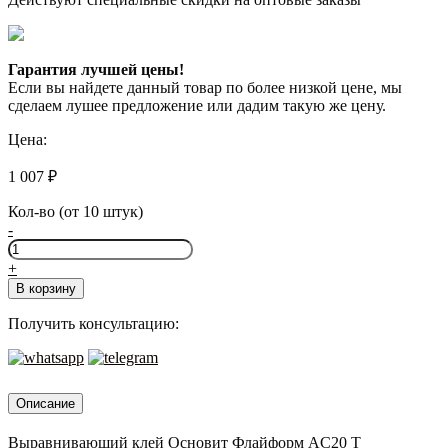
Гарантия лучшей цены!
Если вы найдете данный товар по более низкой цене, мы
сделаем лушее предложение или дадим такую же цену.
Цена:
1 007
₽
Кол-во (от 10 штук)
-
Количество
товара
+
Основит
В корзину
Флайформ
AC20
Получить консультацию:
T,
25кг.
Описание
Выравнивающий клей Основит Флайформ AC20 T