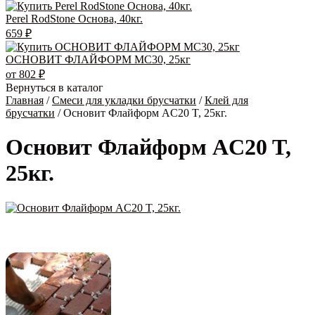
Perel RodStone Основа, 40кг.
659
₽
ОСНОВИТ ФЛАЙФОРМ MC30, 25кг
от
802
₽
Вернуться в каталог
Главная
/
Смеси для укладки брусчатки
/
Клей для
брусчатки
/ Основит Флайформ AC20 T, 25кг.
Основит Флайформ AC20 T,
25кг.