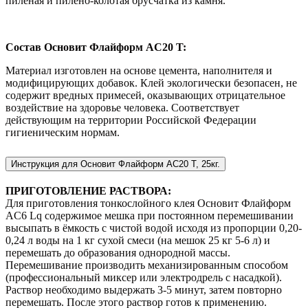
пиленая и пилено-колотая брусчатка из камня.
Состав Основит Флайформ AC20 T:
Материал изготовлен на основе цемента, наполнителя и
модифицирующих добавок. Клей экологически безопасен, не
содержит вредных примесей, оказывающих отрицательное
воздействие на здоровье человека. Соответствует
действующим на территории Российской Федерации
гигиеническим нормам.
Инструкция для Основит Флайформ AC20 T, 25кг.
ПРИГОТОВЛЕНИЕ РАСТВОРА:
Для приготовления тонкослойного клея Основит Флайформ
AC6 Lq содержимое мешка при постоянном перемешивании
высыпать в ёмкость с чистой водой исходя из пропорции 0,20-
0,24 л воды на 1 кг сухой смеси (на мешок 25 кг 5-6 л) и
перемешать до образования однородной массы.
Перемешивание производить механизированным способом
(профессиональный миксер или электродрель с насадкой).
Раствор необходимо выдержать 3-5 минут, затем повторно
перемешать. После этого раствор готов к применению.