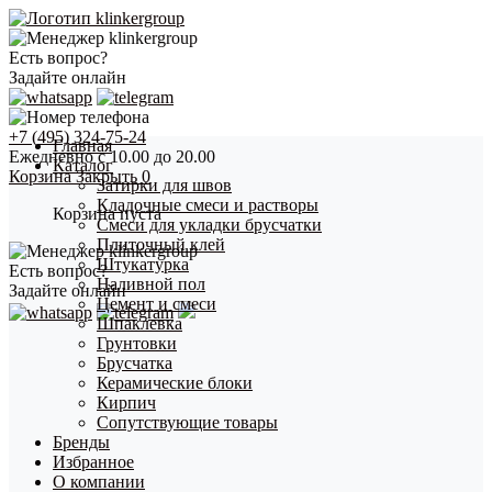
Есть вопрос?
Задайте онлайн
+7 (495) 324-75-24
Главная
Ежедневно с 10.00 до 20.00
Каталог
Корзина
Закрыть
0
Затирки для швов
Кладочные смеси и растворы
Корзина пуста
Смеси для укладки брусчатки
Плиточный клей
Штукатурка
Есть вопрос?
Наливной пол
Задайте онлайн
Цемент и смеси
Шпаклевка
Грунтовки
Брусчатка
Керамические блоки
Кирпич
Сопутствующие товары
Бренды
Избранное
О компании