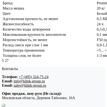
Бренд
Promi
Масса мешка
20 кг
Цвет
Белы
Адгезионная прочность, не менее
0,5 М
Жизнеспособность
24 ч
Количество воды затворения
0,3-0,
Максимальная крупность заполнителя
0,1 м
Морозостойкость, не менее
F50 (
Расход смеси при слое 1 мм
0,9-1,
Температура применения
+5…+
Толщина слоя, не более
1-3 мм
5
27
Контакты
Телефон:
+7 (495) 324-75-24
Email:
info@klink-group.ru
Email:
sales@klink-group.ru
Офис продаж, шоу-рум (Не склад):
Московская область, Деревня Таболово, 16А