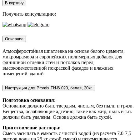
Promix
В корзину
FH-
B
Получить консультацию:
020,
белая,
20кг.
Описание
Атмосферостойкая шпатлевка на основе белого цемента,
микромрамора и европейских полимерных добавок для
финишной отделки стен и потолков перед
высококачественной покраской фасадов и влажных
помещений зданий.
Инструкция для Promix FH-B 020, белая, 20кг.
Подготовка основания:
Основание должно быть твердым, чистым, без пыли и грязи.
Вещества, ослабляющие адгезию, такие как жир, пыль и т.п.
должны быть удалены. Основа должна быть сухой.
Приготовление раствора:
Смесь засыпать в емкость с чистой водой (из расчета 7,0-7,5
литров воды на 25 кг сухой смеси) и перемешивается