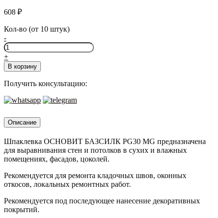
608
₽
Кол-во (от 10 штук)
-
Количество
товара
+
ОСНОВИТ
В корзину
БАЗСИЛК
PC30
Получить консультацию:
MG
СЕРАЯ,
20кг.
Описание
Шпаклевка ОСНОВИТ БАЗСИЛК PG30 MG предназначена
для выравнивания стен и потолков в сухих и влажных
помещениях, фасадов, цоколей.
Рекомендуется для ремонта кладочных швов, оконных
откосов, локальных ремонтных работ.
Рекомендуется под последующее нанесение декоративных
покрытий.