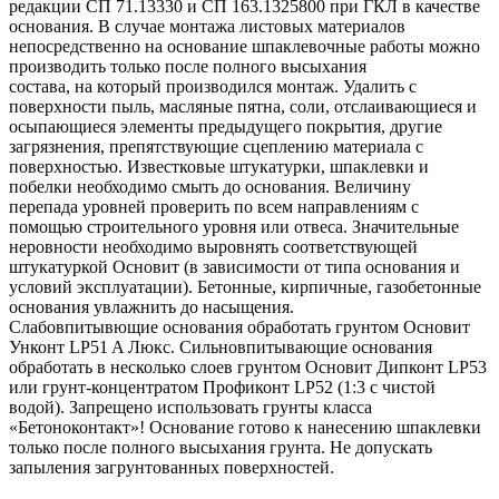
редакции СП 71.13330 и СП 163.1325800 при ГКЛ в качестве
основания. В случае монтажа листовых материалов
непосредственно на основание шпаклевочные работы можно
производить только после полного высыхания
состава, на который производился монтаж. Удалить с
поверхности пыль, масляные пятна, соли, отслаивающиеся и
осыпающиеся элементы предыдущего покрытия, другие
загрязнения, препятствующие сцеплению материала с
поверхностью. Известковые штукатурки, шпаклевки и
побелки необходимо смыть до основания. Величину
перепада уровней проверить по всем направлениям с
помощью строительного уровня или отвеса. Значительные
неровности необходимо выровнять соответствующей
штукатуркой Основит (в зависимости от типа основания и
условий эксплуатации). Бетонные, кирпичные, газобетонные
основания увлажнить до насыщения.
Слабовпитывющие основания обработать грунтом Основит
Унконт LP51 A Люкс. Сильновпитывающие основания
обработать в несколько слоев грунтом Основит Дипконт LP53
или грунт-концентратом Профиконт LP52 (1:3 с чистой
водой). Запрещено использовать грунты класса
«Бетоноконтакт»! Основание готово к нанесению шпаклевки
только после полного высыхания грунта. Не допускать
запыления загрунтованных поверхностей.