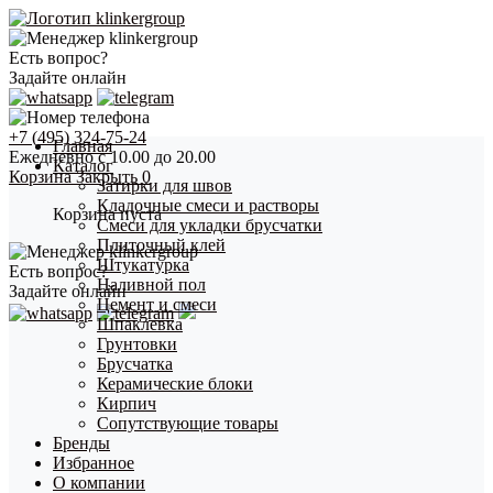
Есть вопрос?
Задайте онлайн
+7 (495) 324-75-24
Главная
Ежедневно с 10.00 до 20.00
Каталог
Корзина
Закрыть
0
Затирки для швов
Кладочные смеси и растворы
Корзина пуста
Смеси для укладки брусчатки
Плиточный клей
Штукатурка
Есть вопрос?
Наливной пол
Задайте онлайн
Цемент и смеси
Шпаклевка
Грунтовки
Брусчатка
Керамические блоки
Кирпич
Сопутствующие товары
Бренды
Избранное
О компании