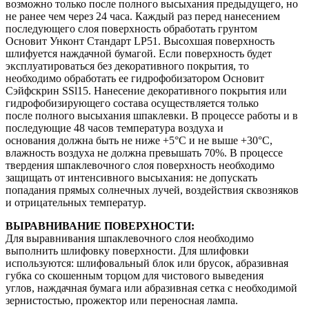
возможно только после полного высыхания предыдущего, но
не ранее чем через 24 часа. Каждый раз перед нанесением
последующего слоя поверхность обработать грунтом
Основит Унконт Стандарт LP51. Высохшая поверхность
шлифуется наждачной бумагой. Если поверхность будет
эксплуатироваться без декоративного покрытия, то
необходимо обработать ее гидрофобизатором Основит
Сэйфскрин SSl15. Нанесение декоративного покрытия или
гидрофобизирующего состава осуществляется только
после полного высыхания шпаклевки. В процессе работы и в
последующие 48 часов температура воздуха и
основания должна быть не ниже +5°С и не выше +30°С,
влажность воздуха не должна превышать 70%. В процессе
твердения шпаклевочного слоя поверхность необходимо
защищать от интенсивного высыхания: не допускать
попадания прямых солнечных лучей, воздействия сквозняков
и отрицательных температур.
ВЫРАВНИВАНИЕ ПОВЕРХНОСТИ:
Для выравнивания шпаклевочного слоя необходимо
выполнить шлифовку поверхности. Для шлифовки
используются: шлифовальный блок или брусок, абразивная
губка со скошенным торцом для чистового выведения
углов, наждачная бумага или абразивная сетка с необходимой
зернистостью, прожектор или переносная лампа.