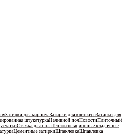
мня
Затирки для кирпича
Затирки для клинкера
Затирки для
ированная штукатурка
Наливной пол
Новости
Плиточный
русчатки
Стяжка для пола
Теплоизоляционные кладочные
атурка
Цементные затирки
Шпаклевка
Шпаклевка