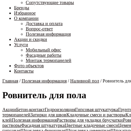
Сопутствующие товары
Бренды
Избранное
О компании
Доставка и оплата
Вопрос-ответ
Полезная информация
Акции и скидки
Услуги
Мобильный офис
Фасадные работы
Монтаж термопанелей
Фото объектов
Контакты
Главная
/
Полезная информация
/
Наливной пол
/
Ровнитель дл
Ровнитель для пола
Акции
Бетон-контакт
Гидроизоляция
Гипсовая штукатурка
Грунт
термопанелей
Затирки для швов
Кладочные смеси и растворы
Кл
клей
Полезная информация
Растворы для укладки брусчатки
Ров
растворы
Фасадная штукатурка
Цветные кладочные смеси
Цемен
гипсовая
Шпаклевка финишная
Шпаклевка цементная
Штукатур