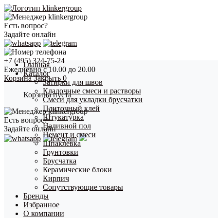
Есть вопрос?
Задайте онлайн
+7 (495) 324-75-24
Главная
Ежедневно с 10.00 до 20.00
Каталог
Корзина
Закрыть
0
Затирки для швов
Кладочные смеси и растворы
Корзина пуста
Смеси для укладки брусчатки
Плиточный клей
Штукатурка
Есть вопрос?
Наливной пол
Задайте онлайн
Цемент и смеси
Шпаклевка
Грунтовки
Брусчатка
Керамические блоки
Кирпич
Сопутствующие товары
Бренды
Избранное
О компании