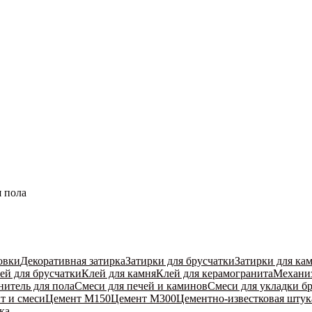
я пола
овки
Декоративная затирка
Затирки для брусчатки
Затирки для ка
ей для брусчатки
Клей для камня
Клей для керамогранита
Механиз
нитель для пола
Смеси для печей и каминов
Смеси для укладки б
т и смеси
Цемент М150
Цемент М300
Цементно-известковая штук
ка