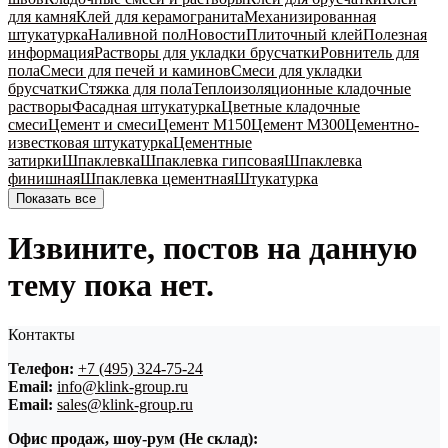
для камня
Клей для керамогранита
Механизированная
штукатурка
Наливной пол
Новости
Плиточный клей
Полезная
информация
Растворы для укладки брусчатки
Ровнитель для
пола
Смеси для печей и каминов
Смеси для укладки
брусчатки
Стяжка для пола
Теплоизоляционные кладочные
растворы
Фасадная штукатурка
Цветные кладочные
смеси
Цемент и смеси
Цемент М150
Цемент М300
Цементно-
известковая штукатурка
Цементные
затирки
Шпаклевка
Шпаклевка гипсовая
Шпаклевка
финишная
Шпаклевка цементная
Штукатурка
Показать все
Извините, постов на данную
тему пока нет.
Контакты
Телефон:
+7 (495) 324-75-24
Email:
info@klink-group.ru
Email:
sales@klink-group.ru
Офис продаж, шоу-рум (Не склад):