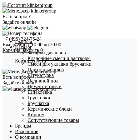
Есть вопрос?
Задайте онлайн
+7 (495) 324-75-24
Главная
Ежедневно с 10.00 до 20.00
Каталог
Корзина
Закрыть
0
Затирки для швов
Кладочные смеси и растворы
Корзина пуста
Смеси для укладки брусчатки
Плиточный клей
Штукатурка
Есть вопрос?
Наливной пол
Задайте онлайн
Цемент и смеси
Шпаклевка
Грунтовки
Брусчатка
Керамические блоки
Кирпич
Сопутствующие товары
Бренды
Избранное
О компании