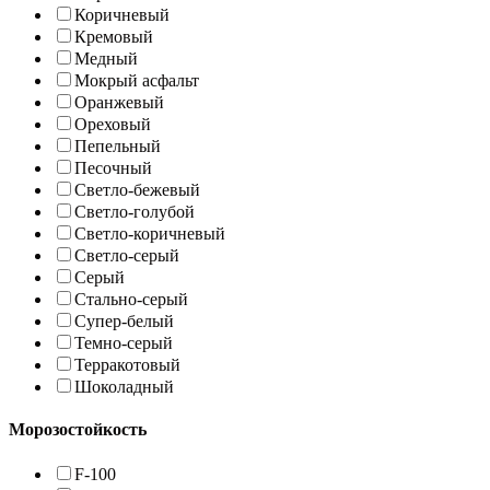
Коричневый
Кремовый
Медный
Мокрый асфальт
Оранжевый
Ореховый
Пепельный
Песочный
Светло-бежевый
Светло-голубой
Светло-коричневый
Светло-серый
Серый
Стально-серый
Супер-белый
Темно-серый
Терракотовый
Шоколадный
Морозостойкость
F-100