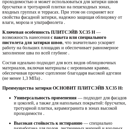
проходимостью и может использоваться для затирки швов
брусчатки и тротуарной плитки на пешеходных зонах,
входных группах и террасах. При этом он сохраняет все
свойства фасадной затирки, надежно защищая облицовку от
влаги, мороза и ультрафиолета .
Ключевая особенность ПЛИТСЭЙВ XC35 Н
—
возможность нанесения
с пакета или специального
пистолета для затирки швов
, что значительно ускоряет
работу на больших площадях и обеспечивает равномерное
заполнение шва по всей глубине .
Состав идеально подходит для всех видов облицовочных
материалов, включая материалы с неровными краями,
обеспечивая прочное сцепление благодаря высокой адгезии
(не менее 1,3 МПа) .
Преимущества затирки ОСНОВИТ ПЛИТСЭЙВ XC35 Н:
Универсальность применения
— подходит для фасадов
и цоколей, а также для напольных покрытий: брусчатки,
тротуарной плитки, керамогранита в зонах высокой
проходимости .
Высокая стойкость к истиранию
— специально
разработана для полов, лестничных маршей и входных