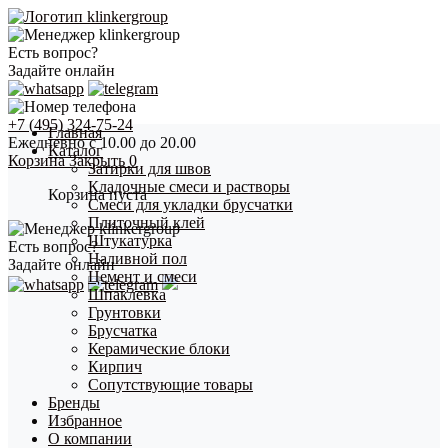
Есть вопрос?
Задайте онлайн
+7 (495) 324-75-24
Главная
Ежедневно с 10.00 до 20.00
Каталог
Корзина
Закрыть
0
Затирки для швов
Кладочные смеси и растворы
Корзина пуста
Смеси для укладки брусчатки
Плиточный клей
Штукатурка
Есть вопрос?
Наливной пол
Задайте онлайн
Цемент и смеси
Шпаклевка
Грунтовки
Брусчатка
Керамические блоки
Кирпич
Сопутствующие товары
Бренды
Избранное
О компании