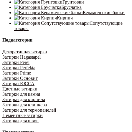
Грунтовки
Брусчатка
Керамические блоки
Кирпич
Сопутствующие
товары
Подкатегории
Декоративная затирка
Затирки Hagastapel
Затирки Perel
Затирки Perfekta
Затирки Prime
Затирки Основит
Затирки ЮССА
Цветные затирки
Затирки для камня
Затирки для кирпича
Затирки для клинкера
Затирки для термопанелей
Цементные затирки
Затирки для швов