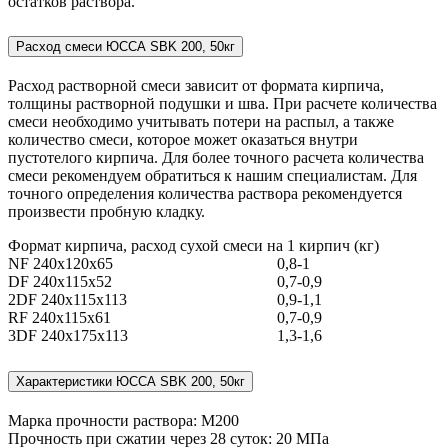
остатков раствора.
Расход смеси ЮССА SBK 200, 50кг
Расход растворной смеси зависит от формата кирпича,
толщины растворной подушки и шва. При расчете количества
смеси необходимо учитывать потери на распыл, а также
количество смеси, которое может оказаться внутри
пустотелого кирпича. Для более точного расчета количества
смеси рекомендуем обратиться к нашим специалистам. Для
точного определения количества раствора рекомендуется
произвести пробную кладку.
Формат кирпича, расход сухой смеси на 1 кирпич (кг)
NF 240x120x65
0,8-1
DF 240x115x52
0,7-0,9
2DF 240x115x113
0,9-1,1
RF 240x115x61
0,7-0,9
3DF 240x175x113
1,3-1,6
Характеристики ЮССА SBK 200, 50кг
Марка прочности раствора: М200
Прочность при сжатии через 28 суток: 20 МПа