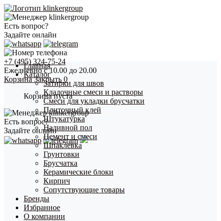
Есть вопрос?
Задайте онлайн
+7 (495) 324-75-24
Главная
Ежедневно с 10.00 до 20.00
Каталог
Корзина
Закрыть
0
Затирки для швов
Кладочные смеси и растворы
Корзина пуста
Смеси для укладки брусчатки
Плиточный клей
Штукатурка
Есть вопрос?
Наливной пол
Задайте онлайн
Цемент и смеси
Шпаклевка
Грунтовки
Брусчатка
Керамические блоки
Кирпич
Сопутствующие товары
Бренды
Избранное
О компании