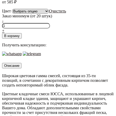
от
585
₽
Цвет
Очистить
Заказ минимум (от 20 штук)
-
Количество
товара
+
ЮССА
В корзину
SBK
200,
Получить консультацию:
50кг
Описание
Широкая цветовая гамма смесей, состоящая из 35-ти
позиций, в сочетании с декоративным кирпичом позволяет
создать неповторимый облик фасада.
Цветные кладочные смеси ЮССА, использованные в лицевой
кирпичной кладке здания, защищают и украшают кирпич,
обеспечивая надежность и подчеркивая индивидуальность
Вашего дома. Обладают дополнительными свойствами
прочности за счет присутствия нескольких фракций песка,