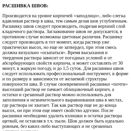
РАСШИВКА ШВОВ:
Производится на уровне кирпичей «заподлицо», либо слегка
вдавливая раствор в швы, тем самым делая шов углубленным.
Расшивку швов следует производить, подрезая верхний слой
кладочного раствора. Заглаживание швов не допускается, в
противном случае возможны цветовые различия. Расшивку
следует производить в тот момент, когда раствор уже
практически высох, но еще не затвердел, при этом смесь
должна визуально «осыпаться». Время высыхания и
твердения раствора зависит от погодных условий и от
абсорбирующих свойств кирпича, и может составлять от 30
минут, в жаркую погоду, и до 1,5 суток. Для расшивки швов
следует использовать профессиональный инструмент, в форме
и по размеру в зависимости от желаемой структуры
поверхности шва. В случае своевременной расшивки «почти»
высохший раствор не пачкает облицовочный кирпич, а
остатки и срезанный раствор можно использовать для
заполнения и незначительного выравнивания шва в местах,
где раствора не хватает. Так как раствор еще не до конца
высох, он при этом еще имеет свойство адгезии. После
расшивки необходимо удалить излишки и остатки раствора
щеткой, не оставляя в т.ч. пыли. Шов должен быть идеально
ровным, без каких-либо выступающих и не срезанных