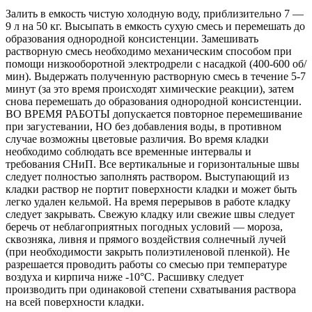
Залить в емкость чистую холодную воду, приблизительно 7 —
9 л на 50 кг. Высыпать в емкость сухую смесь и перемешать до
образования однородной консистенции. Замешивать
растворную смесь необходимо механическим способом при
помощи низкооборотной электродрели с насадкой (400-600 об/
мин). Выдержать полученную растворную смесь в течение 5-7
минут (за это время происходят химические реакции), затем
снова перемешать до образования однородной консистенции.
ВО ВРЕМЯ РАБОТЫ допускается повторное перемешивание
при загустевании, НО без добавления воды, в противном
случае возможны цветовые различия. Во время кладки
необходимо соблюдать все временные интервалы и
требования СНиП. Все вертикальные и горизонтальные швы
следует полностью заполнять раствором. Выступающий из
кладки раствор не портит поверхности кладки и может быть
легко удален кельмой. На время перерывов в работе кладку
следует закрывать. Свежую кладку или свежие швы следует
беречь от неблагоприятных погодных условий — мороза,
сквозняка, ливня и прямого воздействия солнечный лучей
(при необходимости закрыть полиэтиленовой пленкой). Не
разрешается проводить работы со смесью при температуре
воздуха и кирпича ниже -10°С. Расшивку следует
производить при одинаковой степени схватывания раствора
на всей поверхности кладки.