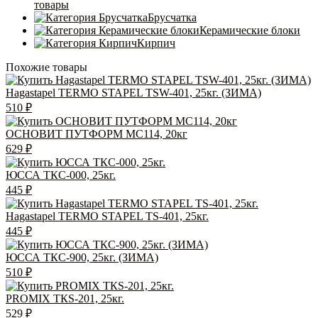
товары
Брусчатка
Керамические блоки
Кирпич
Похожие товары
Hagastapel TERMO STAPEL TSW-401, 25кг. (ЗИМА)
510
₽
ОСНОВИТ ПУТФОРМ MC114, 20кг
629
₽
ЮССА ТКС-000, 25кг.
445
₽
Hagastapel TERMO STAPEL TS-401, 25кг.
445
₽
ЮССА ТКС-900, 25кг. (ЗИМА)
510
₽
PROMIX ТКS-201, 25кг.
529
₽