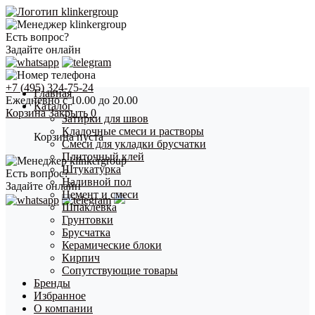
Есть вопрос?
Задайте онлайн
+7 (495) 324-75-24
Главная
Ежедневно с 10.00 до 20.00
Каталог
Корзина
Закрыть
0
Затирки для швов
Кладочные смеси и растворы
Корзина пуста
Смеси для укладки брусчатки
Плиточный клей
Штукатурка
Есть вопрос?
Наливной пол
Задайте онлайн
Цемент и смеси
Шпаклевка
Грунтовки
Брусчатка
Керамические блоки
Кирпич
Сопутствующие товары
Бренды
Избранное
О компании