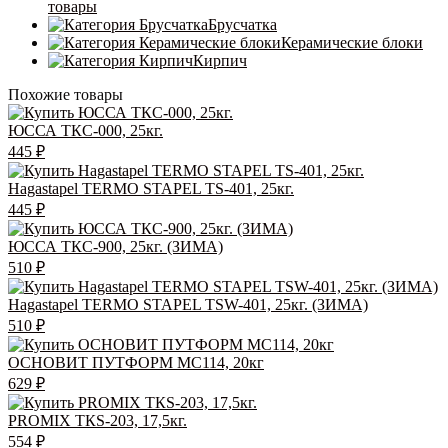
товары
Брусчатка
Керамические блоки
Кирпич
Похожие товары
ЮССА ТКС-000, 25кг.
445
₽
Hagastapel TERMO STAPEL TS-401, 25кг.
445
₽
ЮССА ТКС-900, 25кг. (ЗИМА)
510
₽
Hagastapel TERMO STAPEL TSW-401, 25кг. (ЗИМА)
510
₽
ОСНОВИТ ПУТФОРМ MC114, 20кг
629
₽
PROMIX ТКS-203, 17,5кг.
554
₽