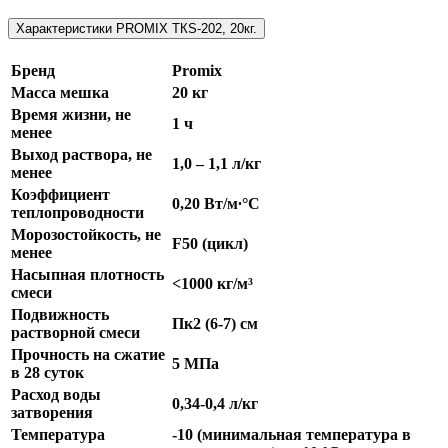
Характеристики PROMIX ТКS-202, 20кг.
Бренд
Promix
Масса мешка
20 кг
Время жизни, не
1 ч
менее
Выход раствора, не
1,0 – 1,1 л/кг
менее
Коэффициент
0,20 Вт/м∙°С
теплопроводности
Морозостойкость, не
F50 (цикл)
менее
Насыпная плотность
<1000 кг/м³
смеси
Подвижность
Пк2 (6-7) см
растворной смеси
Прочность на сжатие
5 МПа
в 28 суток
Расход воды
0,34-0,4 л/кг
затворения
Температура
-10 (минимальная температура в