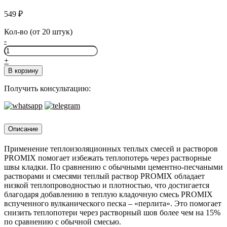
549
₽
Кол-во (от 20 штук)
-
Количество
товара
+
PROMIX
В корзину
ТКS-
202,
Получить консультацию:
20кг.
Описание
Применение теплоизоляционных теплых смесей и растворов
PROMIX помогает избежать теплопотерь через растворные
швы кладки. По сравнению с обычными цементно-песчаными
растворами и смесями теплый раствор PROMIX обладает
низкой теплопроводностью и плотностью, что достигается
благодаря добавлению в теплую кладочную смесь PROMIX
вспученного вулканического песка – «перлита». Это помогает
снизить теплопотери через растворный шов более чем на 15%
по сравнению с обычной смесью.