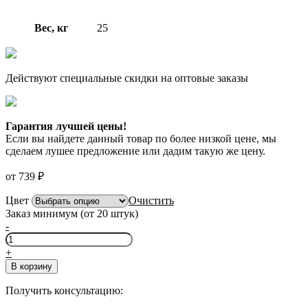
Вес, кг
25
Действуют специальные скидки на оптовые заказы
Гарантия лучшей цены!
Если вы найдете данный товар по более низкой цене, мы
сделаем лушее предложение или дадим такую же цену.
от
739
₽
Цвет
Очистить
Заказ минимум (от 20 штук)
-
Количество
товара
+
PRIME
В корзину
LINE
BRICK
Получить консультацию:
KLINKER