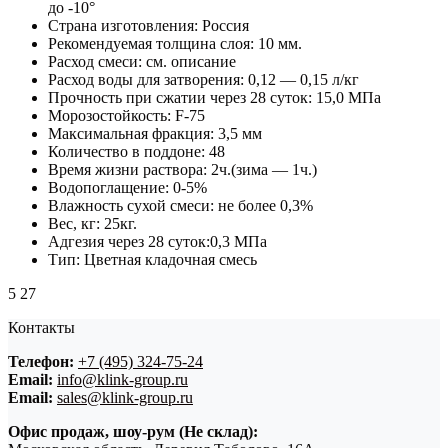
до -10°
Страна изготовления:
Россия
Рекомендуемая толщина слоя:
10 мм.
Расход смеси:
см. описание
Расход воды для затворения:
0,12 — 0,15 л/кг
Прочность при сжатии через 28 суток:
15,0 МПа
Морозостойкость:
F-75
Максимальная фракция:
3,5 мм
Количество в поддоне:
48
Время жизни раствора:
2ч.(зима — 1ч.)
Водопоглащение:
0-5%
Влажность сухой смеси:
не более 0,3%
Вес, кг:
25кг.
Адгезия через 28 суток:
0,3 МПа
Тип:
Цветная кладочная смесь
5
27
Контакты
Телефон:
+7 (495) 324-75-24
Email:
info@klink-group.ru
Email:
sales@klink-group.ru
Офис продаж, шоу-рум (Не склад):