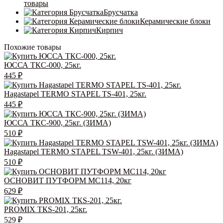
товары
Брусчатка
Керамические блоки
Кирпич
Похожие товары
ЮССА ТКС-000, 25кг.
445
₽
Hagastapel TERMO STAPEL TS-401, 25кг.
445
₽
ЮССА ТКС-900, 25кг. (ЗИМА)
510
₽
Hagastapel TERMO STAPEL TSW-401, 25кг. (ЗИМА)
510
₽
ОСНОВИТ ПУТФОРМ MC114, 20кг
629
₽
PROMIX ТКS-201, 25кг.
529
₽