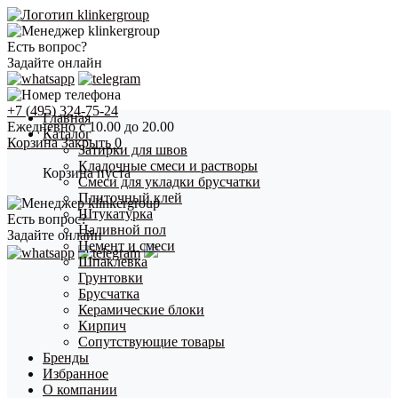
Есть вопрос?
Задайте онлайн
+7 (495) 324-75-24
Главная
Ежедневно с 10.00 до 20.00
Каталог
Корзина
Закрыть
0
Затирки для швов
Кладочные смеси и растворы
Корзина пуста
Смеси для укладки брусчатки
Плиточный клей
Штукатурка
Есть вопрос?
Наливной пол
Задайте онлайн
Цемент и смеси
Шпаклевка
Грунтовки
Брусчатка
Керамические блоки
Кирпич
Сопутствующие товары
Бренды
Избранное
О компании