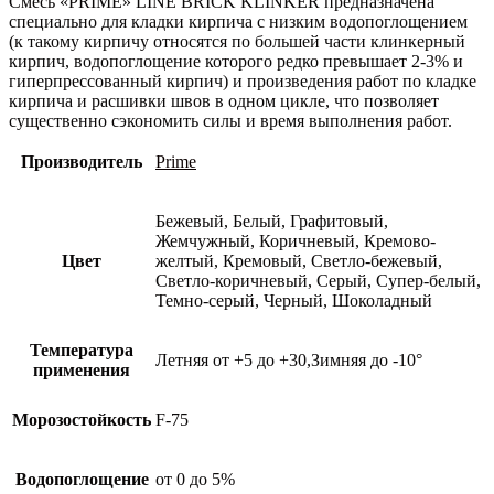
Смесь «PRIME» LINE BRICK KLINKER предназначена
специально для кладки кирпича с низким водопоглощением
(к такому кирпичу относятся по большей части клинкерный
кирпич, водопоглощение которого редко превышает 2-3% и
гиперпрессованный кирпич) и произведения работ по кладке
кирпича и расшивки швов в одном цикле, что позволяет
существенно сэкономить силы и время выполнения работ.
Производитель
Prime
Бежевый, Белый, Графитовый,
Жемчужный, Коричневый, Кремово-
Цвет
желтый, Кремовый, Светло-бежевый,
Светло-коричневый, Серый, Супер-белый,
Темно-серый, Черный, Шоколадный
Температура
Летняя от +5 до +30,Зимняя до -10°
применения
Морозостойкость
F-75
Водопоглощение
от 0 до 5%