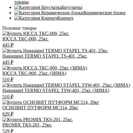
товары
Брусчатка
Керамические блоки
Кирпич
Похожие товары
ЮССА ТКС-000, 25кг.
445
₽
Hagastapel TERMO STAPEL TS-401, 25кг.
445
₽
ЮССА ТКС-900, 25кг. (ЗИМА)
510
₽
Hagastapel TERMO STAPEL TSW-401, 25кг. (ЗИМА)
510
₽
ОСНОВИТ ПУТФОРМ MC114, 20кг
629
₽
PROMIX ТКS-201, 25кг.
529
₽