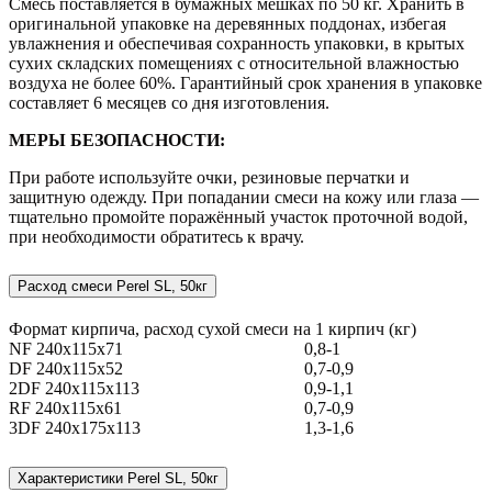
Смесь поставляется в бумажных мешках по 50 кг. Хранить в
оригинальной упаковке на деревянных поддонах, избегая
увлажнения и обеспечивая сохранность упаковки, в крытых
сухих складских помещениях с относительной влажностью
воздуха не более 60%. Гарантийный срок хранения в упаковке
составляет 6 месяцев со дня изготовления.
МЕРЫ БЕЗОПАСНОСТИ:
При работе используйте очки, резиновые перчатки и
защитную одежду. При попадании смеси на кожу или глаза —
тщательно промойте поражённый участок проточной водой,
при необходимости обратитесь к врачу.
Расход смеси Perel SL, 50кг
Формат кирпича, расход сухой смеси на 1 кирпич (кг)
NF 240x115x71
0,8-1
DF 240x115x52
0,7-0,9
2DF 240x115x113
0,9-1,1
RF 240x115x61
0,7-0,9
3DF 240x175x113
1,3-1,6
Характеристики Perel SL, 50кг