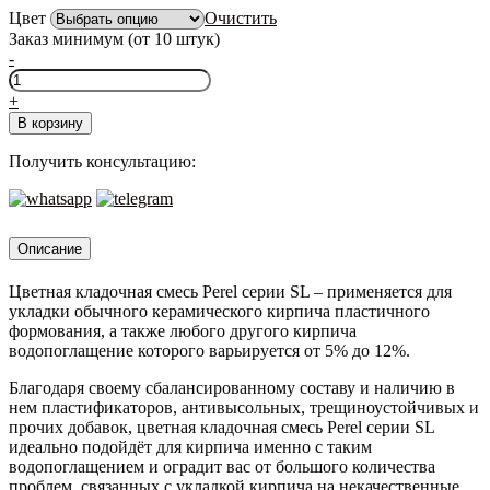
Цвет
Очистить
Заказ минимум (от 10 штук)
-
Количество
товара
+
Perel
В корзину
SL,
50кг
Получить консультацию:
Описание
Цветная кладочная смесь Perel серии SL – применяется для
укладки обычного керамического кирпича пластичного
формования, а также любого другого кирпича
водопоглащение которого варьируется от 5% до 12%.
Благодаря своему сбалансированному составу и наличию в
нем пластификаторов, антивысольных, трещиноустойчивых и
прочих добавок, цветная кладочная смесь Perel серии SL
идеально подойдёт для кирпича именно с таким
водопоглащением и оградит вас от большого количества
проблем, связанных с укладкой кирпича на некачественные