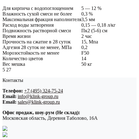
Для кирпича с водопоглощением
5 — 12 %
Влажность сухой смеси не более
0,3 %
Максимальная фракция наполнителя
3,5 мм
Расход воды затворения
0,15 — 0,18 л/кг
Подвижность растворной смеси
Пк2 (5-6) см
Время жизни
2 час
Прочность на сжатие в 28 суток
15, Мпа
Адгезия 28 суток не менее, МПа
0,2
Морозостойкость не менее
F50
Количество цветов
14
Вес мешка
50 кг
5
27
Контакты
Телефон:
+7 (495) 324-75-24
Email:
info@klink-group.ru
Email:
sales@klink-group.ru
Офис продаж, шоу-рум (Не склад):
Московская область, Деревня Таболово, 16А