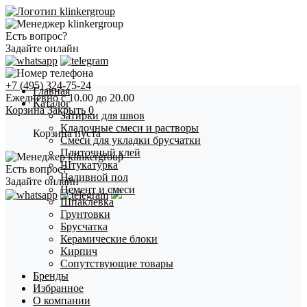
Есть вопрос?
Задайте онлайн
+7 (495) 324-75-24
Главная
Ежедневно с 10.00 до 20.00
Каталог
Корзина
Закрыть
0
Затирки для швов
Кладочные смеси и растворы
Корзина пуста
Смеси для укладки брусчатки
Плиточный клей
Штукатурка
Есть вопрос?
Наливной пол
Задайте онлайн
Цемент и смеси
Шпаклевка
Грунтовки
Брусчатка
Керамические блоки
Кирпич
Сопутствующие товары
Бренды
Избранное
О компании