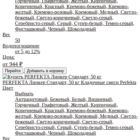
Горчичный, Графитовый, Желтый, Кирпичный,
Коричневый, Красный, Кремово-бежевый, Кремово-
желтый, Кремово-розовый, Кремовый, Медный, Светло-
бежевый, Светло-коричневый, Светло-серый,
Серебристо-серый, Серый, Супер-белый, Темно-серый,
Фисташковый, Черный, Шоколадный
Вес
50
Водопоглощение
от 5 до 12%
Цена:
от
944
₽
Перейти
Добавить в корзину
PERFEKTA Линкер Стандарт, 50 кг Кладочные смеси Perfekta
Цвет
Выбрать
Антрацитовый, Бежевый, Белый, Вишневый,
Горчичный, Графитовый, Желтый, Кирпичный,
Коричневый, Красный, Кремово-бежевый, Кремово-
желтый, Кремово-розовый, Кремовый, Медный, Светло-
бежевый, Светло-коричневый, Светло-серый,
Серебристо-серый, Серый, Супер-белый, Темно-серый,
Фисташковый, Черный, Шоколадный
Вес