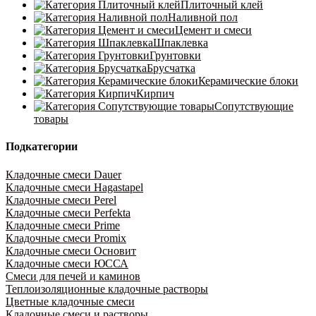
Плиточный клей
Наливной пол
Цемент и смеси
Шпаклевка
Грунтовки
Брусчатка
Керамические блоки
Кирпич
Сопутствующие
товары
Подкатегории
Кладочные смеси Dauer
Кладочные смеси Hagastapel
Кладочные смеси Perel
Кладочные смеси Perfekta
Кладочные смеси Prime
Кладочные смеси Promix
Кладочные смеси Основит
Кладочные смеси ЮССА
Смеси для печей и каминов
Теплоизоляционные кладочные растворы
Цветные кладочные смеси
Кладочные смеси и растворы