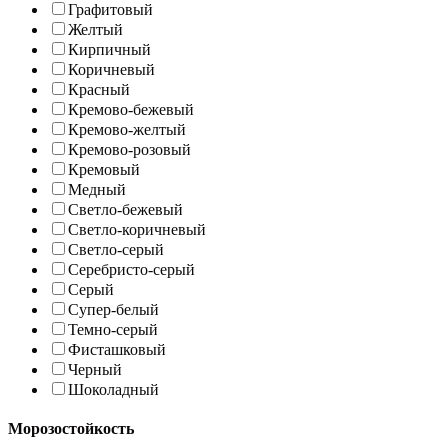
Графитовый
Желтый
Кирпичный
Коричневый
Красный
Кремово-бежевый
Кремово-желтый
Кремово-розовый
Кремовый
Медный
Светло-бежевый
Светло-коричневый
Светло-серый
Серебристо-серый
Серый
Супер-белый
Темно-серый
Фисташковый
Черный
Шоколадный
Морозостойкость