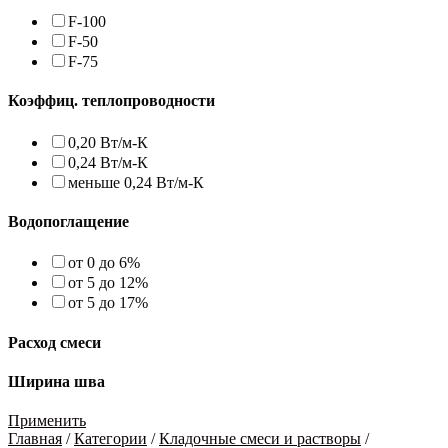
F-100
F-50
F-75
Коэффиц. теплопроводности
0,20 Вт/м-К
0,24 Вт/м-К
меньше 0,24 Вт/м-К
Водопоглащение
от 0 до 6%
от 5 до 12%
от 5 до 17%
Расход смеси
Ширина шва
Применить
Главная
/
Категории
/
Кладочные смеси и растворы
/