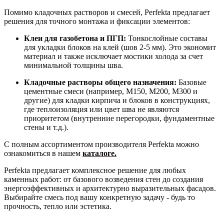
Помимо кладочных растворов и смесей, Perfekta предлагает
решения для точного монтажа и фиксации элементов:
Клеи для газобетона и ПГП:
Тонкослойные составы
для укладки блоков на клей (шов 2-5 мм). Это экономит
материал и также исключает мостики холода за счет
минимальной толщины шва.
Кладочные растворы общего назначения:
Базовые
цементные смеси (например, М150, М200, М300 и
другие) для кладки кирпича и блоков в конструкциях,
где теплоизоляция или цвет шва не являются
приоритетом (внутренние перегородки, фундаментные
стены и т.д.).
С полным ассортиментом производителя Perfekta можно
ознакомиться в нашем
каталоге.
Perfekta предлагает комплексное решение для любых
каменных работ: от базового возведения стен до создания
энергоэффективных и архитектурно выразительных фасадов.
Выбирайте смесь под вашу конкретную задачу - будь то
прочность, тепло или эстетика.