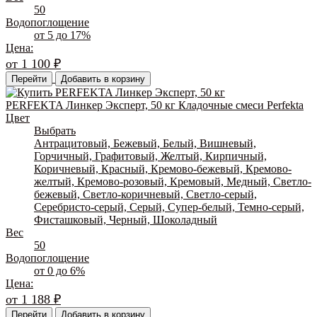
50
Водопоглощение
от 5 до 17%
Цена:
от
1 100
₽
Перейти
Добавить в корзину
PERFEKTA Линкер Эксперт, 50 кг Кладочные смеси Perfekta
Цвет
Выбрать
Антрацитовый, Бежевый, Белый, Вишневый,
Горчичный, Графитовый, Желтый, Кирпичный,
Коричневый, Красный, Кремово-бежевый, Кремово-
желтый, Кремово-розовый, Кремовый, Медный, Светло-
бежевый, Светло-коричневый, Светло-серый,
Серебристо-серый, Серый, Супер-белый, Темно-серый,
Фисташковый, Черный, Шоколадный
Вес
50
Водопоглощение
от 0 до 6%
Цена:
от
1 188
₽
Перейти
Добавить в корзину