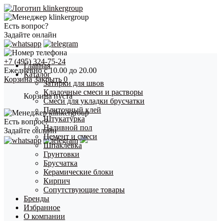
Есть вопрос?
Задайте онлайн
+7 (495) 324-75-24
Главная
Ежедневно с 10.00 до 20.00
Каталог
Корзина
Закрыть
0
Затирки для швов
Кладочные смеси и растворы
Корзина пуста
Смеси для укладки брусчатки
Плиточный клей
Штукатурка
Есть вопрос?
Наливной пол
Задайте онлайн
Цемент и смеси
Шпаклевка
Грунтовки
Брусчатка
Керамические блоки
Кирпич
Сопутствующие товары
Бренды
Избранное
О компании