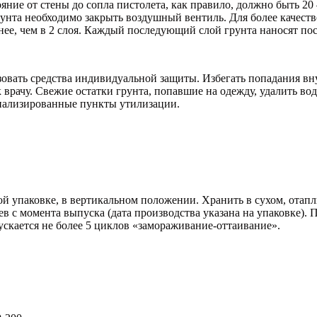
ние от стены до сопла пистолета, как правило, должно быть 20
нта необходимо закрыть воздушный вентиль. Для более качестве
нее, чем в 2 слоя. Каждый последующий слой грунта наносят п
зовать средства индивидуальной защиты. Избегать попадания вн
врачу. Свежие остатки грунта, попавшие на одежду, удалить вод
циализированные пункты утилизации.
й упаковке, в вертикальном положении. Хранить в сухом, отап
цев с момента выпуска (дата производства указана на упаковке)
ускается не более 5 циклов «замораживание-оттаивание».