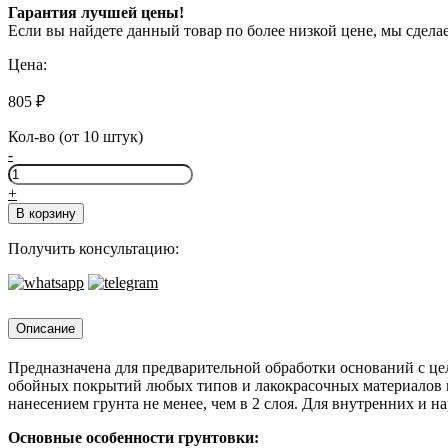
Гарантия лучшей цены!
Если вы найдете данный товар по более низкой цене, мы сдел
Цена:
805
₽
Кол-во (от 10 штук)
-
Количество
товара
+
Perfekta
В корзину
Стандарт,
10
Получить консультацию:
л
Описание
Предназначена для предварительной обработки оснований с ц
обойных покрытий любых типов и лакокрасочных материалов н
нанесением грунта не менее, чем в 2 слоя. Для внутренних и 
Основные особенности грунтовки: