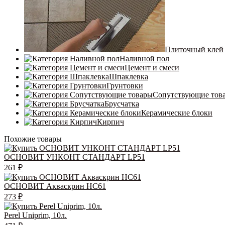
Плиточный клей
Наливной пол
Цемент и смеси
Шпаклевка
Грунтовки
Сопутствующие тов
Брусчатка
Керамические блоки
Кирпич
Похожие товары
ОСНОВИТ УНКОНТ СТАНДАРТ LP51
261
₽
ОСНОВИТ Акваскрин НС61
273
₽
Perel Uniprim, 10л.