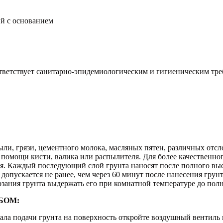
й с основанием
тветствует санитарно-эпидемиологическим и гигиеническим тр
ыли, грязи, цементного молока, масляных пятен, различных отс
 помощи кисти, валика или распылителя. Для более качественно
слоя. Каждый последующий слой грунта наносят после полного в
опускается не ранее, чем через 60 минут после нанесения грун
ерзания грунта выдержать его при комнатной температуре до пол
БОМ:
ала подачи грунта на поверхность откройте воздушный вентиль 