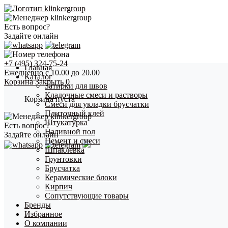
Есть вопрос?
Задайте онлайн
+7 (495) 324-75-24
Главная
Ежедневно с 10.00 до 20.00
Каталог
Корзина
Закрыть
0
Затирки для швов
Кладочные смеси и растворы
Корзина пуста
Смеси для укладки брусчатки
Плиточный клей
Штукатурка
Есть вопрос?
Наливной пол
Задайте онлайн
Цемент и смеси
Шпаклевка
Грунтовки
Брусчатка
Керамические блоки
Кирпич
Сопутствующие товары
Бренды
Избранное
О компании