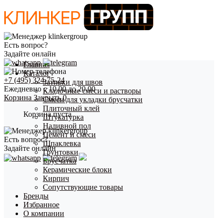
Есть вопрос?
Задайте онлайн
Главная
Каталог
+7 (495) 324-75-24
Затирки для швов
Ежедневно с 10.00 до 20.00
Кладочные смеси и растворы
Корзина
Закрыть
0
Смеси для укладки брусчатки
Плиточный клей
Корзина пуста
Штукатурка
Наливной пол
Цемент и смеси
Есть вопрос?
Шпаклевка
Задайте онлайн
Грунтовки
Брусчатка
Керамические блоки
Кирпич
Сопутствующие товары
Бренды
Избранное
О компании