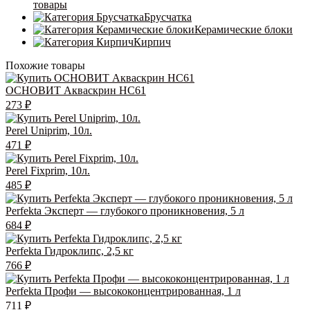
товары
Брусчатка
Керамические блоки
Кирпич
Похожие товары
ОСНОВИТ Акваскрин НС61
273
₽
Perel Uniprim, 10л.
471
₽
Perel Fixprim, 10л.
485
₽
Perfekta Эксперт — глубокого проникновения, 5 л
684
₽
Perfekta Гидроклипс, 2,5 кг
766
₽
Perfekta Профи — высококонцентрированная, 1 л
711
₽