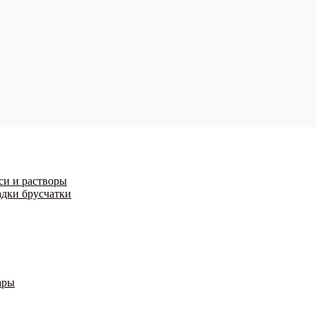
си и растворы
адки брусчатки
ары