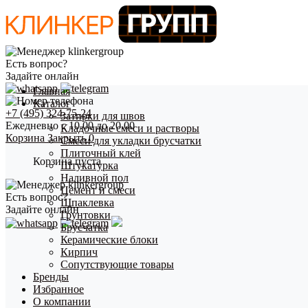
Есть вопрос?
Задайте онлайн
Главная
Каталог
+7 (495) 324-75-24
Затирки для швов
Ежедневно с 10.00 до 20.00
Кладочные смеси и растворы
Корзина
Закрыть
0
Смеси для укладки брусчатки
Плиточный клей
Корзина пуста
Штукатурка
Наливной пол
Цемент и смеси
Есть вопрос?
Шпаклевка
Задайте онлайн
Грунтовки
Брусчатка
Керамические блоки
Кирпич
Сопутствующие товары
Бренды
Избранное
О компании