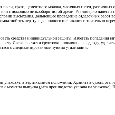
т пыли, грязи, цементного молока, масляных пятен, различных 
 или с помощью низкооборотистой дрели. Равномерно нанести 
 условий высыхания, дальнейшее проведение отделочных работ во
комнатной температуре до полного оттаивания и тщательно пере
зовать средства индивидуальной защиты. Избегать попадания вн
 врачу. Свежие остатки грунтовки, попавшие на одежду, удалить
щаться в специализированные пункты утилизации.
й упаковке, в вертикальном положении. Хранить в сухом, отап
цев с момента выпуска (дата производства указана на упаковке)