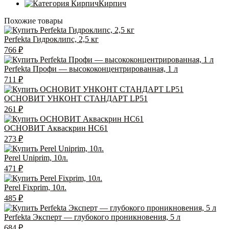
Кирпич
Похожие товары
Perfekta Гидроклипс, 2,5 кг
766
₽
Perfekta Профи — высококонцентрированная, 1 л
711
₽
ОСНОВИТ УНКОНТ СТАНДАРТ LP51
261
₽
ОСНОВИТ Акваскрин НС61
273
₽
Perel Uniprim, 10л.
471
₽
Perel Fixprim, 10л.
485
₽
Perfekta Эксперт — глубокого проникновения, 5 л
684
₽