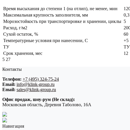
Время высыхания до степени 1 (на отлип), не менее, мин
12
Максимальная крупность заполнителя, мм
0,3
Морозостойкость при транспортировке и хранении, циклы
5
Расход, г/м2
20
Сухой остаток, %
60
Температурные условия при нанесении, С
+5
ТУ
ТУ
Срок хранения, мес
12
5
27
Контакты
Телефон:
+7 (495) 324-75-24
Email:
info@klink-group.ru
Email:
sales@klink-group.ru
Офис продаж, шоу-рум (Не склад):
Московская область, Деревня Таболово, 16А
Навигация