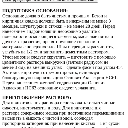
ПОДГОТОВКА ОСНОВАНИЯ:
Основание должно быть чистым и прочным. Бетон и
кирпичная кладка должны быть выдержаны не менее 3
месяцев, штукатурки и стяжки – не менее 28 дней. Перед
нанесением гидроизоляции необходимо удалить с
поверхности осыпающиеся элементы, масляные пятна и
другие загрязнения, препятствующие сцеплению
материала с поверхностью. Швы и трещины расчистить,
углубить на 1-2 см и заполнить цементным раствором.
Угловые зоны следует скруглить – изготовить с помощью
цементного раствора выкружки (галтели радиусом не
менее 3 см), на внешних углах – сделать фаски под углом 45°.
Активные протечки отремонтировать, используя
блокирующую гидроизоляцию Основит Акваскрин HC61.
Перед нанесением жесткой гидроизоляции Основит
Акваскрин HC63 основание следует увлажнить.
ПРИГОТОВЛЕНИЕ РАСТВОРА:
Для приготовления раствора использовать только чистые
емкости, инструменты и воду. Для приготовления
раствора содержимое мешка при постоянном перемешивании
высыпать в ёмкость с чистой водой, соблюдая
пропорцию затворения: при нанесении кистью – 1 кг сухой