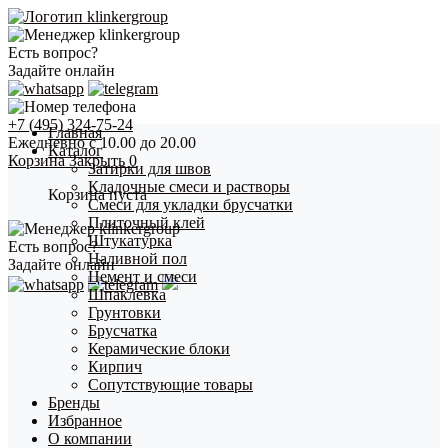
Есть вопрос?
Задайте онлайн
+7 (495) 324-75-24
Главная
Ежедневно с 10.00 до 20.00
Каталог
Корзина
Закрыть
0
Затирки для швов
Кладочные смеси и растворы
Корзина пуста
Смеси для укладки брусчатки
Плиточный клей
Штукатурка
Есть вопрос?
Наливной пол
Задайте онлайн
Цемент и смеси
Шпаклевка
Грунтовки
Брусчатка
Керамические блоки
Кирпич
Сопутствующие товары
Бренды
Избранное
О компании