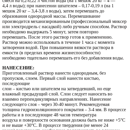
смеси на 0,2-0,22 л чистой воды (на 1 мешок 20 кг – 4 —
4,4 л воды); при нанесении шпателем – 0,17-0,19 л (на 1
мешок 20 кг – 3,4-3,8 л воды), затем перемешать до
образования однородной массы. Перемешивание
производится механизированным (профессиональный миксер
или электродрель с насадкой) либо ручным способом. Раствор
необходимо выдержать 5 минут, затем повторно
перемешать. После этого раствор готов к применению.
Раствор можно использовать в течение 1 часа с момента
затворения водой. При повышении вязкости раствора в
емкости (в пределах времени жизнеспособности)
необходимо тщательно перемешать его без добавления воды.
НАНЕСЕНИЕ:
Приготовленный раствор нанести однородным, без
пропусков, слоем. Первый слой нанести кистью,
последующие
слои – кистью или шпателем на затвердевший, но еще
влажный предыдущий слой. Слои следует наносить во
взаимно перпендикулярных направлениях. Нанесение
следующего слоя – через 30-40 минут. Рекомендуемая
толщина гидроизоляционного покрытия – 3-4 мм. В процессе
работы и в последующие 48 часов температура
воздуха и поверхности основания должна быть не ниже +5°С
и не выше +30°С. В процессе твердения (не менее 24