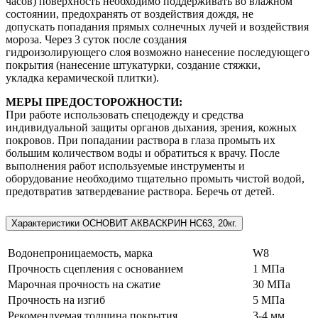
часов) поверхность необходимо поддерживать во влажном
состоянии, предохранять от воздействия дождя, не
допускать попадания прямых солнечных лучей и воздействия
мороза. Через 3 суток после создания
гидроизолирующего слоя возможно нанесение последующего
покрытия (нанесение штукатурки, создание стяжки,
укладка керамической плитки).
МЕРЫ ПРЕДОСТОРОЖНОСТИ:
При работе использовать спецодежду и средства
индивидуальной защиты органов дыхания, зрения, кожных
покровов. При попадании раствора в глаза промыть их
большим количеством воды и обратиться к врачу. После
выполнения работ используемые инструменты и
оборудование необходимо тщательно промыть чистой водой,
предотвратив затвердевание раствора. Беречь от детей.
Характеристики ОСНОВИТ АКВАСКРИН НС63, 20кг.
Водонепроницаемость, марка
W8
Прочность сцепления с основанием
1 МПа
Марочная прочность на сжатие
30 МПа
Прочность на изгиб
5 МПа
Рекомендуемая толщина покрытия
3-4 мм