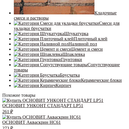
Кладочные
смеси и растворы
Смеси для
укладки брусчатки
Штукатурка
Плиточный клей
Наливной пол
Цемент и смеси
Шпаклевка
Грунтовки
Сопутствующие
товары
Брусчатка
Керамические блоки
Кирпич
Похожие товары
ОСНОВИТ УНКОНТ СТАНДАРТ LP51
261
₽
ОСНОВИТ Акваскрин НС61
273
₽