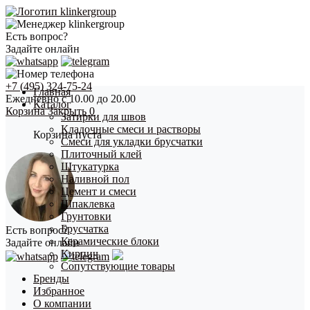
Есть вопрос?
Задайте онлайн
+7 (495) 324-75-24
Главная
Ежедневно с 10.00 до 20.00
Каталог
Корзина
Закрыть
0
Затирки для швов
Кладочные смеси и растворы
Корзина пуста
Смеси для укладки брусчатки
Плиточный клей
Штукатурка
Наливной пол
Цемент и смеси
Шпаклевка
Грунтовки
Брусчатка
Есть вопрос?
Керамические блоки
Задайте онлайн
Кирпич
Сопутствующие товары
Бренды
Избранное
О компании