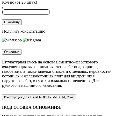
Кол-во (от 20 штук)
-
Количество
товара
+
Perel
В корзину
ROBUST-
M
Получить консультацию:
0514,
25кг.
Описание
Штукатурная смесь на основе цементно-известкового
вяжущего для выравнивания стен из бетона, кирпича,
газобетона, а также заделки стыков и отдельных неровностей
бетонных и железобетонных плит для внутренних и
наружных работ, в сухих и влажных помещениях. Для
ручного и машинного нанесения.
Инструкция для Perel ROBUST-M 0514, 25кг.
ПОДГОТОВКА ОСНОВАНИЯ: