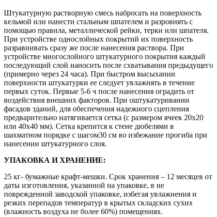
Штукатурную растворную смесь набросать на поверхность
кельмой или нанести стальным шпателем и разровнять с
помощью правила, металлической рейки, терки или шпателя.
При устройстве однослойных покрытий их поверхность
разравнивать сразу же после нанесения раствора. При
устройстве многослойного штукатурного покрытия каждый
последующий слой наносить после схватывания предыдущего
(примерно через 24 часа). При быстром высыхании
поверхности штукатурки ее следует увлажнять в течение
первых суток. Первые 5-6 ч после нанесения оградить от
воздействия внешних факторов. При оштукатуривании
фасадов зданий, для обеспечения надежного сцепления
предварительно натягивается сетка (с размером ячеек 20х20
или 40х40 мм). Сетка крепится к стене дюбелями в
шахматном порядке с шагом30 см во избежание прогиба при
нанесении штукатурного слоя.
УПАКОВКА И ХРАНЕНИЕ:
25 кг- бумажные крафт-мешки. Срок хранения – 12 месяцев от
даты изготовления, указанной на упаковке, в не
поврежденной заводской упаковке, избегая увлажнения и
резких перепадов температур в крытых складских сухих
(влажность воздуха не более 60%) помещениях.