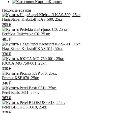
Кирпич
Похожие товары
HagaStapel Klebstoff KAS-500, 25кг
295
₽
Perfekta Лайтфикс C0, 25 кг
481
₽
HagaStapel Klebstoff KAS-511, 50кг
330
₽
ЮССА MG 750-001, 25кг.
330
₽
Promix KSP 070, 25кг.
346
₽
Perel Basis 0311, 25кг.
363
₽
Perel BLOKUS 0318, 25кг.
378
₽