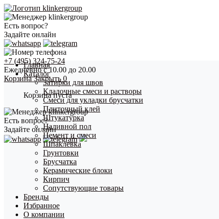
Есть вопрос?
Задайте онлайн
+7 (495) 324-75-24
Главная
Ежедневно с 10.00 до 20.00
Каталог
Корзина
Закрыть
0
Затирки для швов
Кладочные смеси и растворы
Корзина пуста
Смеси для укладки брусчатки
Плиточный клей
Штукатурка
Есть вопрос?
Наливной пол
Задайте онлайн
Цемент и смеси
Шпаклевка
Грунтовки
Брусчатка
Керамические блоки
Кирпич
Сопутствующие товары
Бренды
Избранное
О компании