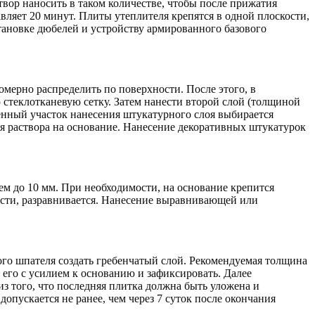
вор наносить в таком количестве, чтобы после прижатия
яет 20 минут. Плиты утеплителя крепятся в одной плоскости,
тановке дюбелей и устройству армированного базового
мерно распределить по поверхности. После этого, в
 стеклотканевую сетку. Затем нанести второй слой (толщиной
еменный участок нанесения штукатурного слоя выбирается
ия раствора на основание. Нанесение декоративных штукатурок
м до 10 мм. При необходимости, на основание крепится
ости, разравнивается. Нанесение выравнивающей или
ого шпателя создать гребенчатый слой. Рекомендуемая толщина
 его с усилием к основанию и зафиксировать. Далее
з того, что последняя плитка должна быть уложена и
опускается не ранее, чем через 7 суток после окончания