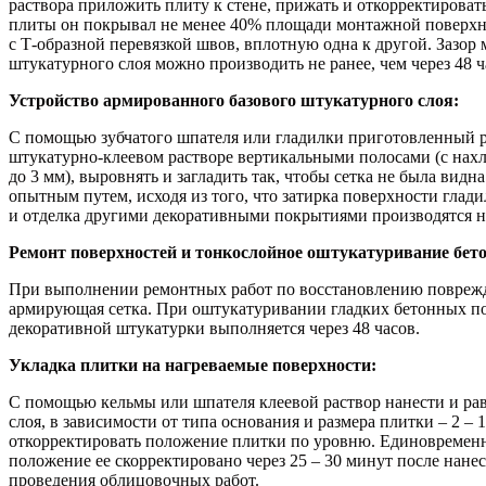
раствора приложить плиту к стене, прижать и откорректироват
плиты он покрывал не менее 40% площади монтажной поверхно
с Т-образной перевязкой швов, вплотную одна к другой. Зазор
штукатурного слоя можно производить не ранее, чем через 48 ч
Устройство армированного базового штукатурного слоя:
С помощью зубчатого шпателя или гладилки приготовленный рас
штукатурно-клеевом растворе вертикальными полосами (с нахл
до 3 мм), выровнять и загладить так, чтобы сетка не была ви
опытным путем, исходя из того, что затирка поверхности глад
и отделка другими декоративными покрытиями производятся не 
Ремонт поверхностей и тонкослойное оштукатуривание бето
При выполнении ремонтных работ по восстановлению поврежден
армирующая сетка. При оштукатуривании гладких бетонных пов
декоративной штукатурки выполняется через 48 часов.
Укладка плитки на нагреваемые поверхности:
С помощью кельмы или шпателя клеевой раствор нанести и рав
слоя, в зависимости от типа основания и размера плитки – 2 –
откорректировать положение плитки по уровню. Единовременны
положение ее скорректировано через 25 – 30 минут после нанес
проведения облицовочных работ.