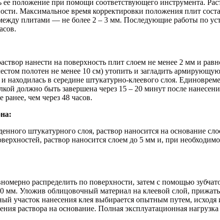
ь ее положение при помощи соответствующего инструмента. Раст
сти. Максимальное время корректировки положения плит составл
 между плитами — не более 2 – 3 мм. Последующие работы по ус
асов.
твор нанести на поверхность плит слоем не менее 2 мм и равно
естом полотен не менее 10 см) утопить и загладить армирующую
дна и находилась в середине штукатурно-клеевого слоя. Единовр
илкой должно быть завершена через 15 – 20 минут после нанесен
ранее, чем через 48 часов.
на:
ного штукатурного слоя, раствор наносится на основание слое
ерхностей, раствор наносится слоем до 5 мм и, при необходим
номерно распределить по поверхности, затем с помощью зубчат
 10 мм. Уложив облицовочный материал на клеевой слой, прижать
й участок нанесения клея выбирается опытным путем, исходя и
ения раствора на основание. Полная эксплуатационная нагрузка д