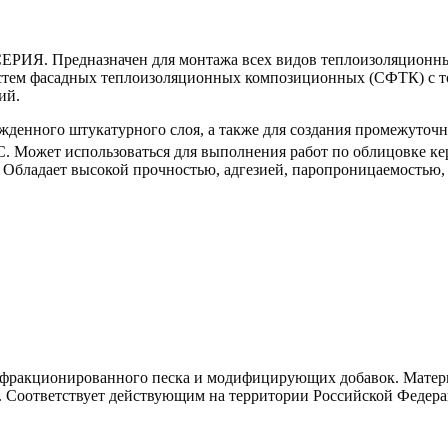
дназначен для монтажа всех видов теплоизоляционных пе
истем фасадных теплоизоляционных композиционных (СФТК) с т
ий.
жденного штукатурного слоя, а также для создания промежуточн
С. Может использоваться для выполнения работ по облицовке к
 Обладает высокой прочностью, адгезией, паропроницаемостью, 
, фракционированного песка и модифицирующих добавок. Матери
а. Соответствует действующим на территории Российской Федер