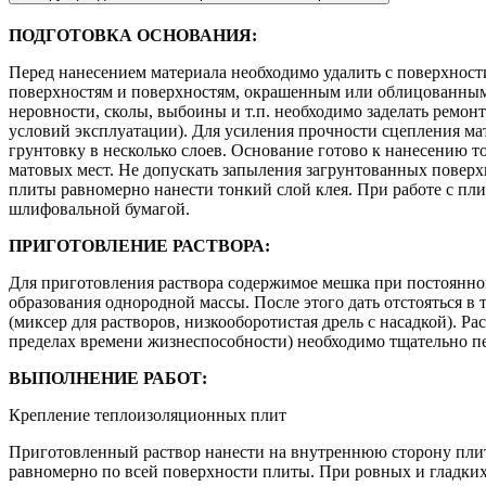
ПОДГОТОВКА ОСНОВАНИЯ:
Перед нанесением материала необходимо удалить с поверхност
поверхностям и поверхностям, окрашенным или облицованным 
неровности, сколы, выбоины и т.п. необходимо заделать рем
условий эксплуатации). Для усиления прочности сцепления м
грунтовку в несколько слоев. Основание готово к нанесению т
матовых мест. Не допускать запыления загрунтованных поверх
плиты равномерно нанести тонкий слой клея. При работе с пл
шлифовальной бумагой.
ПРИГОТОВЛЕНИЕ РАСТВОРА:
Для приготовления раствора содержимое мешка при постоянном 
образования однородной массы. После этого дать отстояться 
(миксер для растворов, низкооборотистая дрель с насадкой). Р
пределах времени жизнеспособности) необходимо тщательно пер
ВЫПОЛНЕНИЕ РАБОТ:
Крепление теплоизоляционных плит
Приготовленный раствор нанести на внутреннюю сторону плиты
равномерно по всей поверхности плиты. При ровных и гладких