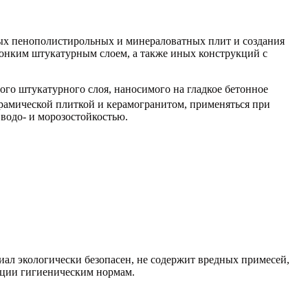
нополистирольных и минераловатных плит и создания
онким штукатурным слоем, а также иных конструкций с
ого штукатурного слоя, наносимого на гладкое бетонное
ерамической плиткой и керамогранитом, применяться при
водо- и морозостойкостью.
ал экологически безопасен, не содержит вредных примесей,
ации гигиеническим нормам.