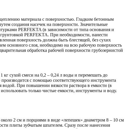
 сцеплению материала с поверхностью. Гладким бетонным
тем создания насечек на поверхности. Значительные
атурками PERFEKTA (в зависимости от типа основания и
ей грунтовкой PERFEKTA. При необходимости, нанести
вленная поверхность должна быть блестящей, без сухих
ием основного слоя, необходимо на всю рабочую поверхность
дварительная обработка рабочей поверхности грубозернистой
кг сухой смеси на 0,2 – 0,24 л воды и перемешать до
ние производится с помощью соответствующего инструмента
ия водой. При повышении вязкости раствора в емкости (в
использовать только чистые емкости, инструменты и воду.
коло 2 см и порциями в виде «лепешек» диаметром 8 – 10 см
ости плиты зубчатым шпателем. Сразу после нанесения