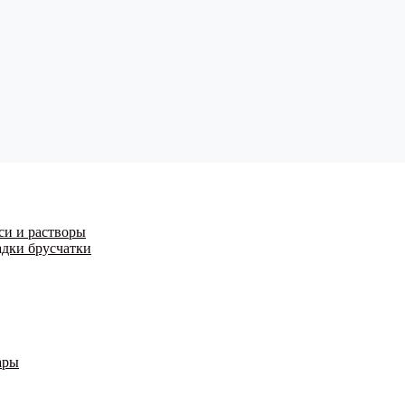
си и растворы
адки брусчатки
ары