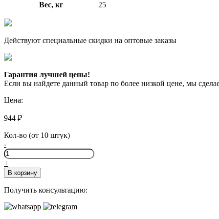
Вес, кг
25
Действуют специальные скидки на оптовые заказы
Гарантия лучшей цены!
Если вы найдете данный товар по более низкой цене, мы сдел
Цена:
944
₽
Кол-во (от 10 штук)
-
Количество
товара
+
Perfekta
В корзину
Термотек
Зимняя
Получить консультацию:
серия,
25
кг