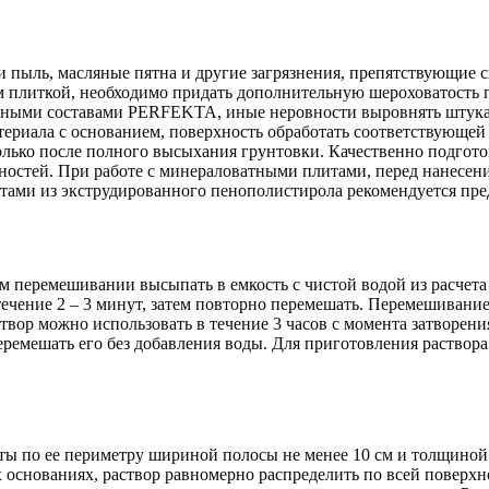
и пыль, масляные пятна и другие загрязнения, препятствующие
плиткой, необходимо придать дополнительную шероховатость пу
онтными составами PERFEKTA, иные неровности выровнять штук
атериала с основанием, поверхность обработать соответствующ
олько после полного высыхания грунтовки. Качественно подгото
ностей. При работе с минераловатными плитами, перед нанесен
итами из экструдированного пенополистирола рекомендуется пре
перемешивании высыпать в емкость с чистой водой из расчета 1 
в течение 2 – 3 минут, затем повторно перемешать. Перемешива
аствор можно использовать в течение 3 часов с момента затворен
емешать его без добавления воды. Для приготовления раствора 
 по ее периметру шириной полосы не менее 10 см и толщиной о
 основаниях, раствор равномерно распределить по всей поверхн