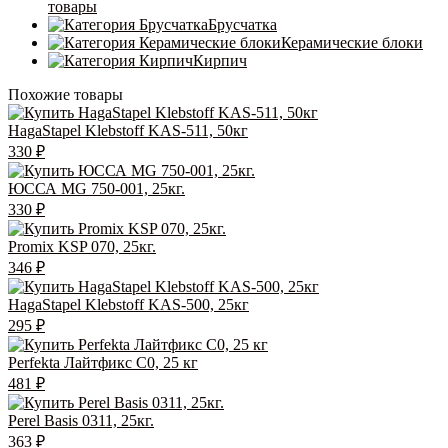
товары
Брусчатка
Керамические блоки
Кирпич
Похожие товары
HagaStapel Klebstoff KAS-511, 50кг
330
₽
ЮССА MG 750-001, 25кг.
330
₽
Promix KSP 070, 25кг.
346
₽
HagaStapel Klebstoff KAS-500, 25кг
295
₽
Perfekta Лайтфикс C0, 25 кг
481
₽
Perel Basis 0311, 25кг.
363
₽