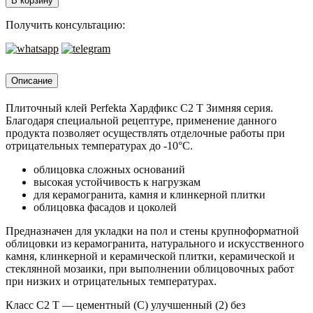
В корзину
Хардфикс
C2
Получить консультацию:
Т
Зимняя
серия,
25
Описание
кг
Плиточный клей Perfekta Хардфикс C2 Т Зимняя серия.
Благодаря специальной рецептуре, применение данного
продукта позволяет осуществлять отделочные работы при
отрицательных температурах до -10°С.
облицовка сложных оснований
высокая устойчивость к нагрузкам
для керамогранита, камня и клинкерной плитки
облицовка фасадов и цоколей
Предназначен для укладки на пол и стены крупноформатной
облицовки из керамогранита, натурального и искусственного
камня, клинкерной и керамической плитки, керамической и
стеклянной мозаики, при выполнении облицовочных работ
при низких и отрицательных температурах.
Класс С2 Т — цементный (С) улучшенный (2) без