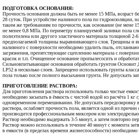
ПОДГОТОВКА ОСНОВАНИЯ:
Прочность основания должна быть не менее 15 МПа, возраст 
28 суток. При устройстве наливного пола по гидроизоляции, н
таким же требованиям по прочности, как основание (не мене 1
не менее 0,8 МПа. По периметру планируемой заливки пола сл
полиэтилена или другого эластичного материала толщиной 2-6
предполагаемой толщины выравнивающего слоя. Трещины и в
наливного с поверхности необходимо удалить пыль, отслаиваю
загрязнения, препятствующие сцеплению материала с поверхно
красок и т.п. Очищенное основание пропылесосить и обработа
Сильновпитывающие основания обработать грунтом Основит 
LP52 в несколько слоев. Запрещено использовать грунты класс
пола только после полного высыхания грунта. Не допускать з
ПРИГОТОВЛЕНИЕ РАСТВОРА:
Для приготовления раствора использовать только чистые емко
необходимо засыпать в ёмкость с чистой водой из расчёта 1 кг с
одновременном перемешивании. Не допускать передозировку 
раствора, ослабляет прочность пола, является одной из причи
производится профессиональным миксером или электродрелью 
Раствор необходимо выдержать 3-5 минут, а затем повторно пе
Раствор можно использовать в течение 40 минут с момента за
в емкости (в пределах времени жизнеспособности) необходимо 