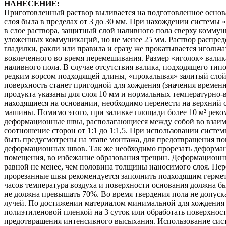
НАНЕСЕНИЕ:
Приготовленный раствор выливается на подготовленное основ
слоя была в пределах от 3 до 30 мм. При нахождении систем
в слое раствора, защитный слой наливного пола сверху комму
уложенных коммуникаций, но не менее 25 мм. Раствор распред
гладилки, ракли или правила и сразу же прокатывается игольч
вовлеченного во время перемешивания. Размер «иголок» вали
наливного пола. В случае отсутствия валика, подходящего тип
редким ворсом подходящей длины, «прокалывая» залитый слой 
поверхность станет пригодной для хождения (значения времен
продукта указаны для слоя 10 мм и нормальных температурно
находящиеся на основании, необходимо перенести на верхний
машины. Помимо этого, при заливке площади более 10 м² реко
деформационные швы, располагающиеся между собой во взаи
соотношение сторон от 1:1 до 1:1,5. При использовании сис
быть предусмотрены на этапе монтажа, для предотвращения по
деформационных швов. Так же необходимо прорезать деформа
помещения, во избежание образования трещин. Деформационн
равной не менее, чем половина толщины наносимого слоя. Пер
прорезанные швы рекомендуется заполнить подходящим гермет
часов температура воздуха и поверхности основания должна б
не должна превышать 70%. Во время твердения пола не допуск
лучей. По достижении материалом минимальной для хождения 
полиэтиленовой пленкой на 3 суток или обработать поверхнос
предотвращения интенсивного высыхания. Использование сист