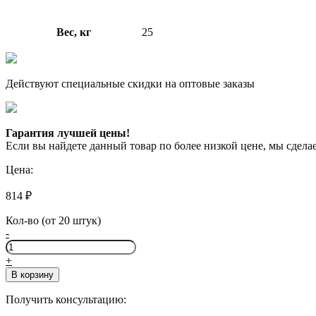
Вес, кг
25
Действуют специальные скидки на оптовые заказы
Гарантия лучшей цены!
Если вы найдете данный товар по более низкой цене, мы сдел
Цена:
814
₽
Кол-во (от 20 штук)
-
Количество
товара
+
ОСНОВИТ
В корзину
НИПЛАЙН
FC42
Получить консультацию:
H,