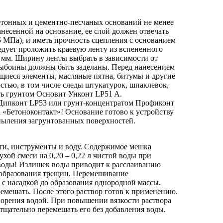
бетонных и цементно-песчаных оснований не менее
анесенной на основание, ее слой должен отвечать
5 МПа), и иметь прочность сцепления с основанием
едует проложить краевую ленту из вспененного
 мм. Ширину ленты выбрать в зависимости от
ыбоины должны быть заделаны. Перед нанесением
щиеся элементы, масляные пятна, битумы и другие
стью, в том числе следы штукатурок, шпаклевок,
ть грунтом Основит Унконт LP51 A.
Дипконт LP53 или грунт-концентратом Профиконт
а «Бетоноконтакт»! Основание готово к устройству
апыления загрунтованных поверхностей.
сти, инструменты и воду. Содержимое мешка
ухой смеси на 0,20 – 0,22 л чистой воды при
воды! Излишек воды приводит к расслаиванию
н образования трещин. Перемешивание
с насадкой до образования однородной массы.
ремешать. После этого раствор готов к применению.
творения водой. При повышении вязкости раствора
тщательно перемешать его без добавления воды.