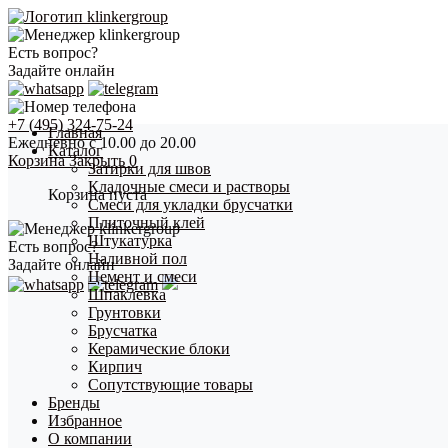
Есть вопрос?
Задайте онлайн
+7 (495) 324-75-24
Главная
Ежедневно с 10.00 до 20.00
Каталог
Корзина
Закрыть
0
Затирки для швов
Кладочные смеси и растворы
Корзина пуста
Смеси для укладки брусчатки
Плиточный клей
Штукатурка
Есть вопрос?
Наливной пол
Задайте онлайн
Цемент и смеси
Шпаклевка
Грунтовки
Брусчатка
Керамические блоки
Кирпич
Сопутствующие товары
Бренды
Избранное
О компании