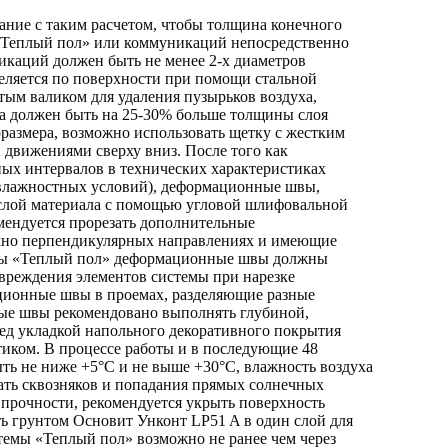
ание с таким расчетом, чтобы толщина конечного
ы «Теплый пол» или коммуникаций непосредственно
никаций должен быть не менее 2-х диаметров
еляется по поверхности при помощи стальной
атым валиком для удаления пузырьков воздуха,
ка должен быть на 25-30% больше толщины слоя
оразмера, возможно использовать щетку с жестким
движениями сверху вниз. После того как
ных интервалов в технических характеристиках
-влажностных условий), деформационные швы,
 слой материала с помощью угловой шлифовальной
мендуется прорезать дополнительные
мно перпендикулярных направлениях и имеющие
темы «Теплый пол» деформационные швы должны
вреждения элементов системы при нарезке
ционные швы в проемах, разделяющие разные
ые швы рекомендовано выполнять глубиной,
ед укладкой напольного декоративного покрытия
иком. В процессе работы и в последующие 48
ыть не ниже +5°С и не выше +30°С, влажность воздуха
ать сквозняков и попадания прямых солнечных
прочности, рекомендуется укрыть поверхность
ть грунтом Основит Унконт LP51 A в один слой для
емы «Теплый пол» возможно не ранее чем через