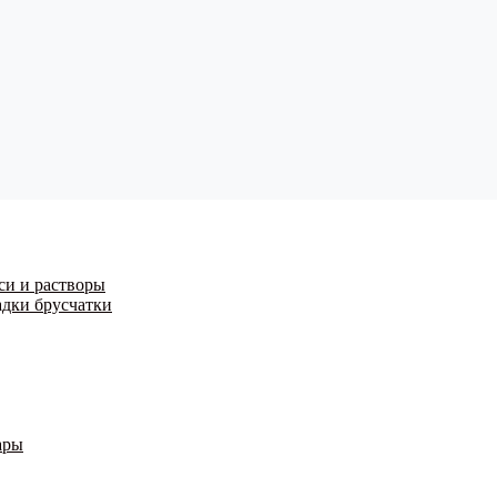
си и растворы
адки брусчатки
ары