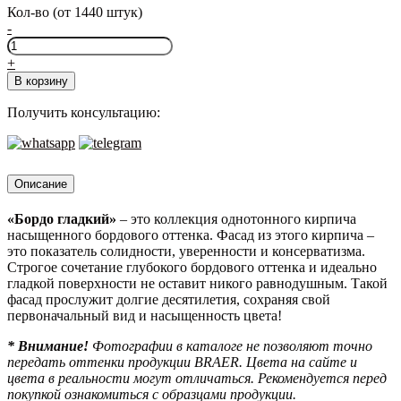
Кол-во (от 1440 штук)
-
Количество
товара
+
Облицовочный
В корзину
кирпич
Браер
Получить консультацию:
БОРДО
гладкий
1
NF
Описание
«Бордо гладкий»
– это коллекция однотонного кирпича
насыщенного бордового оттенка. Фасад из этого кирпича –
это показатель солидности, уверенности и консерватизма.
Строгое сочетание глубокого бордового оттенка и идеально
гладкой поверхности не оставит никого равнодушным. Такой
фасад прослужит долгие десятилетия, сохраняя свой
первоначальный вид и насыщенность цвета!
* Внимание!
Фотографии в каталоге не позволяют точно
передать оттенки продукции BRAER. Цвета на сайте и
цвета в реальности могут отличаться. Рекомендуется перед
покупкой ознакомиться с образцами продукции.