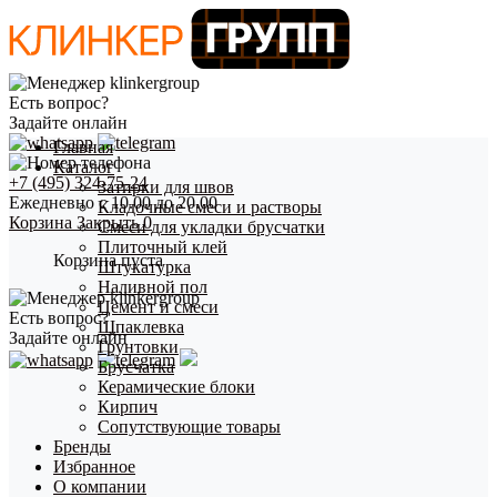
Есть вопрос?
Задайте онлайн
Главная
Каталог
+7 (495) 324-75-24
Затирки для швов
Ежедневно с 10.00 до 20.00
Кладочные смеси и растворы
Корзина
Закрыть
0
Смеси для укладки брусчатки
Плиточный клей
Корзина пуста
Штукатурка
Наливной пол
Цемент и смеси
Есть вопрос?
Шпаклевка
Задайте онлайн
Грунтовки
Брусчатка
Керамические блоки
Кирпич
Сопутствующие товары
Бренды
Избранное
О компании