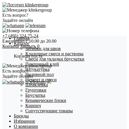
Есть вопрос?
Задайте онлайн
+7 (495) 324-75-24
Главная
Ежедневно с 10.00 до 20.00
Каталог
Корзина
Закрыть
0
Затирки для швов
Кладочные смеси и растворы
Корзина пуста
Смеси для укладки брусчатки
Плиточный клей
Штукатурка
Есть вопрос?
Наливной пол
Задайте онлайн
Цемент и смеси
Шпаклевка
Грунтовки
Брусчатка
Керамические блоки
Кирпич
Сопутствующие товары
Бренды
Избранное
О компании