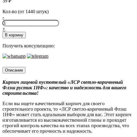
39
₽
Кол-во (от 1440 штук)
-
Количество
товара
+
Кирпич
В корзину
лицевой
пустотелый
Получить консультацию:
ЛСР
(LSR)
Светло-
коричневый
Описание
Флэш,
поверхность
Кирпич лицевой пустотелый «ЛСР светло-коричневый
рустик,
Флэш рустик 1НФ»: качество и надежность для вашего
1NF
строительства!
Если вы ищете качественный кирпич для своего
строительного проекта, то «ЛСР светло-коричневый Флэш
1НФ» может стать идеальным выбором для вас. Этот кирпич
изготавливается из высококачественной глины и проходит
строгий контроль качества на всех этапах производства, что
обеспечивает его прочность и надежность.